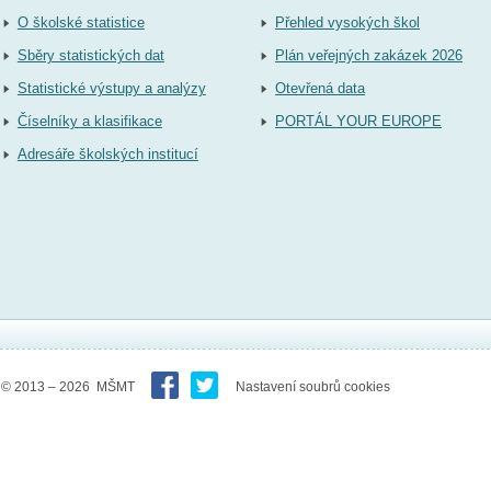
O školské statistice
Přehled vysokých škol
Sběry statistických dat
Plán veřejných zakázek 2026
Statistické výstupy a analýzy
Otevřená data
Číselníky a klasifikace
PORTÁL YOUR EUROPE
Adresáře školských institucí
© 2013 – 2026 MŠMT
Nastavení soubrů cookies