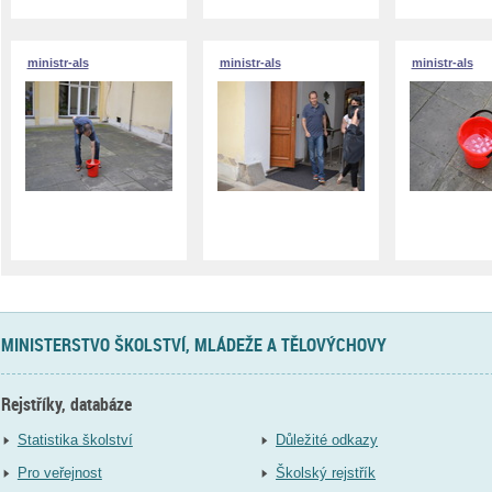
ministr-als
ministr-als
ministr-als
MINISTERSTVO ŠKOLSTVÍ, MLÁDEŽE A TĚLOVÝCHOVY
Rejstříky, databáze
Statistika školství
Důležité odkazy
Pro veřejnost
Školský rejstřík