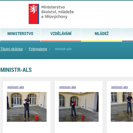
MINISTERSTVO
VZDĚLÁVÁNÍ
MLÁDEŽ
Titulní stránka
⁄
Fotogalerie
⁄
ministr-als
MINISTR-ALS
ministr-als
ministr-als
ministr-als