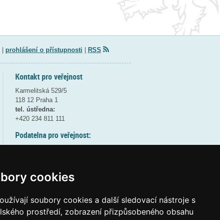
|
prohlášení o přístupnosti
|
RSS
Kontakt pro veřejnost
Karmelitská 529/5
118 12 Praha 1
tel. ústředna:
+420 234 811 111
Podatelna pro veřejnost:
pondělí a středa - 7:30-17:00
úterý a čtvrtek - 7:30-15:30
pátek - 7:30-14:00
bory cookies
8:30 - 9:30 - bezpečnostní přestávka
(více informací
ZDE
)
užívají soubory cookies a další sledovací nástroje s
elského prostředí, zobrazení přizpůsobeného obsahu
Elektronická podatelna: