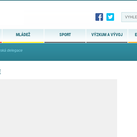
MLÁDEŽ
SPORT
VÝZKUM A VÝVOJ
E
mská delegace
E