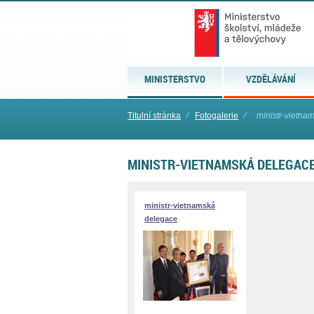
MINISTERSTVO
VZDĚLÁVÁNÍ
Titulní stránka
⁄
Fotogalerie
⁄
ministr-vietna
MINISTR-VIETNAMSKÁ DELEGAC
ministr-vietnamská
delegace