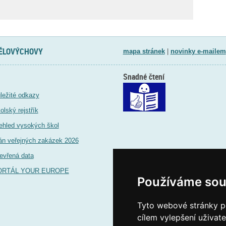
TĚLOVÝCHOVY
mapa stránek
|
novinky e-mailem
Snadné čtení
ležité odkazy
olský rejstřík
ehled vysokých škol
án veřejných zakázek 2026
evřená data
ORTÁL YOUR EUROPE
Používáme sou
Tyto webové stránky po
cílem vylepšení uživat