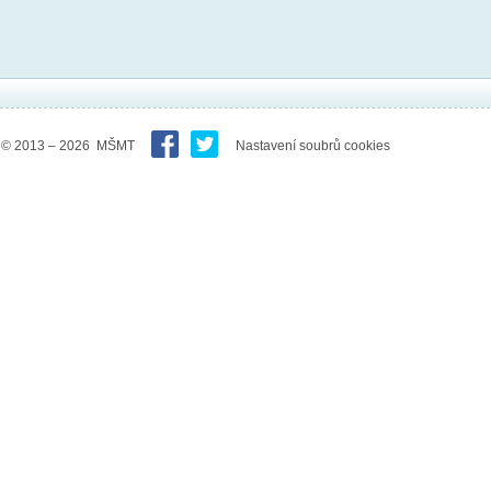
© 2013 – 2026 MŠMT
Nastavení soubrů cookies