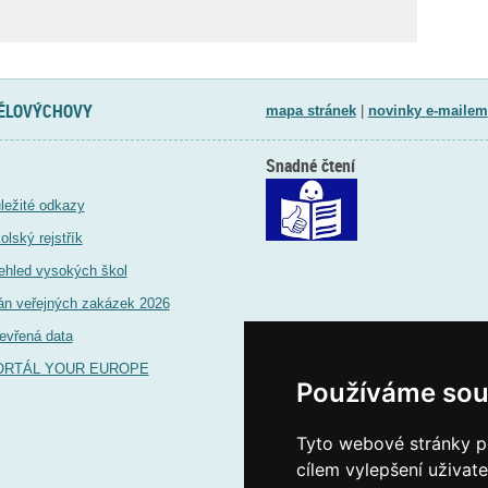
TĚLOVÝCHOVY
mapa stránek
|
novinky e-mailem
Snadné čtení
ležité odkazy
olský rejstřík
ehled vysokých škol
án veřejných zakázek 2026
evřená data
ORTÁL YOUR EUROPE
Používáme sou
Tyto webové stránky po
cílem vylepšení uživat