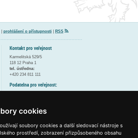
|
prohlášení o přístupnosti
|
RSS
Kontakt pro veřejnost
Karmelitská 529/5
118 12 Praha 1
tel. ústředna:
+420 234 811 111
Podatelna pro veřejnost:
pondělí a středa - 7:30-17:00
úterý a čtvrtek - 7:30-15:30
pátek - 7:30-14:00
bory cookies
8:30 - 9:30 - bezpečnostní přestávka
(více informací
ZDE
)
užívají soubory cookies a další sledovací nástroje s
elského prostředí, zobrazení přizpůsobeného obsahu
Elektronická podatelna: