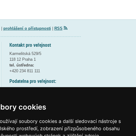
|
prohlášení o přístupnosti
|
RSS
Kontakt pro veřejnost
Karmelitská 529/5
118 12 Praha 1
tel. ústředna:
+420 234 811 111
Podatelna pro veřejnost:
pondělí a středa - 7:30-17:00
úterý a čtvrtek - 7:30-15:30
pátek - 7:30-14:00
bory cookies
8:30 - 9:30 - bezpečnostní přestávka
(více informací
ZDE
)
užívají soubory cookies a další sledovací nástroje s
elského prostředí, zobrazení přizpůsobeného obsahu
Elektronická podatelna:
těvnosti webových stránek a zjištění zdroje
posta@msmt
gov
cz