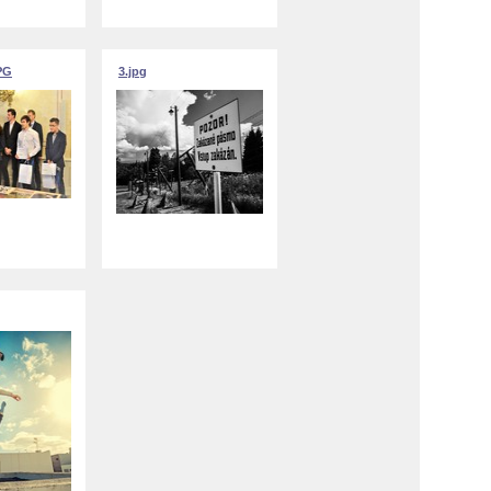
PG
3.jpg