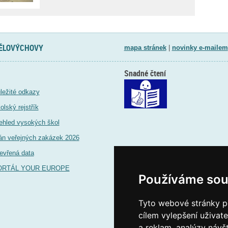
TĚLOVÝCHOVY
mapa stránek
|
novinky e-mailem
Snadné čtení
ležité odkazy
olský rejstřík
ehled vysokých škol
án veřejných zakázek 2026
evřená data
ORTÁL YOUR EUROPE
Používáme sou
Tyto webové stránky po
cílem vylepšení uživat
a reklam, analýzy návš