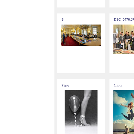
5
DSC_0476.J
2.jpg
1.jpg