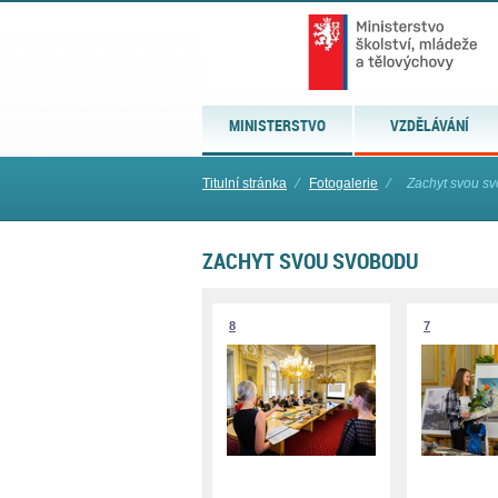
MINISTERSTVO
VZDĚLÁVÁNÍ
Titulní stránka
⁄
Fotogalerie
⁄
Zachyt svou s
ZACHYT SVOU SVOBODU
8
7