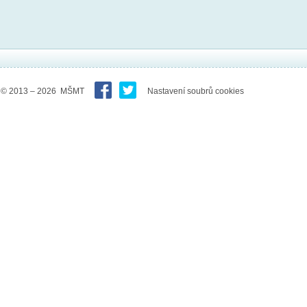
© 2013 – 2026 MŠMT
Nastavení soubrů cookies