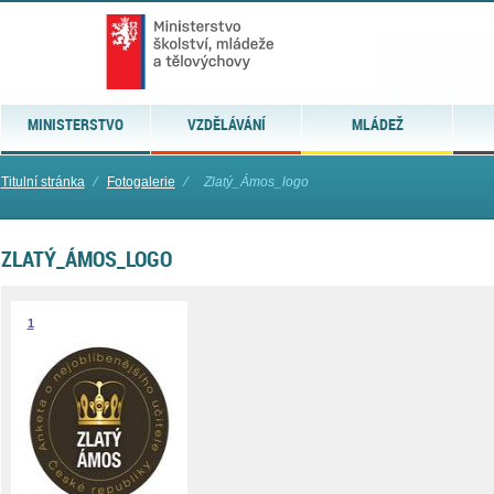
MINISTERSTVO
VZDĚLÁVÁNÍ
MLÁDEŽ
Titulní stránka
⁄
Fotogalerie
⁄
Zlatý_Ámos_logo
ZLATÝ_ÁMOS_LOGO
1