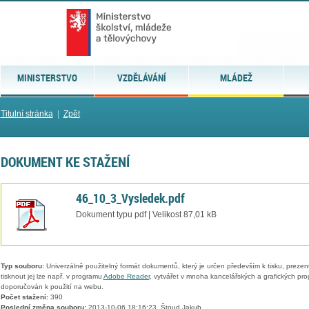
MINISTERSTVO
VZDĚLÁVÁNÍ
MLÁDEŽ
Titulní stránka
|
Zpět
DOKUMENT KE STAŽENÍ
46_10_3_Vysledek.pdf
Dokument typu pdf | Velikost 87,01 kB
Typ souboru:
Univerzálně použitelný formát dokumentů, který je určen především k tisku, prezen
tisknout jej lze např. v programu
Adobe Reader
, vytvářet v mnoha kancelářských a grafických pr
doporučován k použití na webu.
Počet stažení:
390
Poslední změna souboru:
2013-10-06 18:16:23, Štoud Jakub