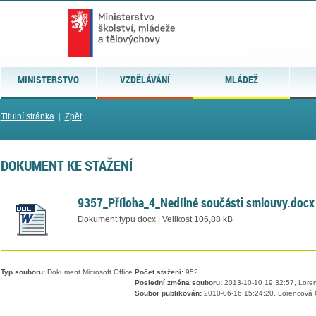
MINISTERSTVO
VZDĚLÁVÁNÍ
MLÁDEŽ
Titulní stránka
|
Zpět
DOKUMENT KE STAŽENÍ
9357_Příloha_4_Nedílné součásti smlouvy.docx
Dokument typu docx | Velikost 106,88 kB
Typ souboru:
Dokument Microsoft Office.
Počet stažení:
952
Poslední změna souboru:
2013-10-10 19:32:57, Loren
Soubor publikován:
2010-06-16 15:24:20, Lorencová 