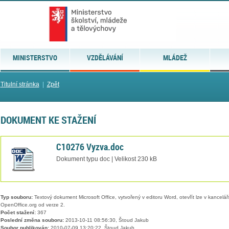
MINISTERSTVO
VZDĚLÁVÁNÍ
MLÁDEŽ
Titulní stránka
|
Zpět
DOKUMENT KE STAŽENÍ
C10276 Vyzva.doc
Dokument typu doc | Velikost 230 kB
Typ souboru:
Textový dokument Microsoft Office, vytvořený v editoru Word, otevřít lze v kancelářs
OpenOffice.org od verze 2.
Počet stažení:
367
Poslední změna souboru:
2013-10-11 08:56:30, Štoud Jakub
Soubor publikován:
2010-07-09 13:20:22, Štoud Jakub