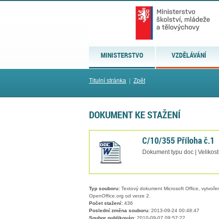
MINISTERSTVO
VZDĚLÁVÁNÍ
Titulní stránka
|
Zpět
DOKUMENT KE STAŽENÍ
C/10/355 Příloha č.1
Dokument typu doc | Velikost
Typ souboru:
Textový dokument Microsoft Office, vytvořený
OpenOffice.org od verze 2.
Počet stažení:
436
Poslední změna souboru:
2013-09-24 00:48:47
Soubor publikován:
2010-09-07 09:57:22