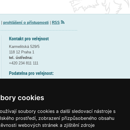
|
prohlášení o přístupnosti
|
RSS
Kontakt pro veřejnost
Karmelitská 529/5
118 12 Praha 1
tel. ústředna:
+420 234 811 111
Podatelna pro veřejnost:
pondělí a středa - 7:30-17:00
úterý a čtvrtek - 7:30-15:30
pátek - 7:30-14:00
bory cookies
8:30 - 9:30 - bezpečnostní přestávka
(více informací
ZDE
)
užívají soubory cookies a další sledovací nástroje s
elského prostředí, zobrazení přizpůsobeného obsahu
Elektronická podatelna:
těvnosti webových stránek a zjištění zdroje
posta@msmt
gov
cz