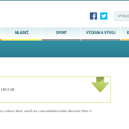
MLÁDEŽ
SPORT
VÝZKUM A VÝVOJ
E
 180,5 kB
 v editoru Word, otevřít lze v kancelářském balíku Microsoft Office či