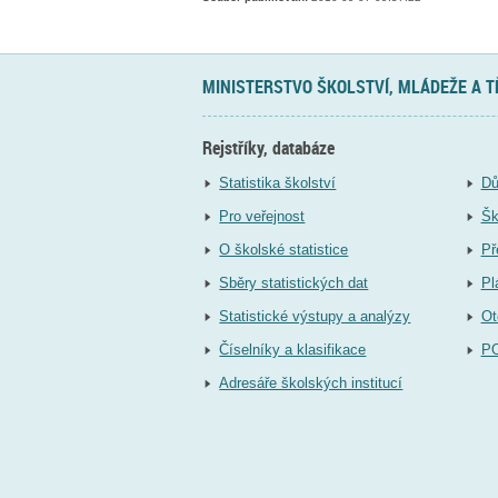
MINISTERSTVO ŠKOLSTVÍ, MLÁDEŽE A 
Rejstříky, databáze
Statistika školství
Dů
Pro veřejnost
Šk
O školské statistice
Př
Sběry statistických dat
Pl
Statistické výstupy a analýzy
Ot
Číselníky a klasifikace
P
Adresáře školských institucí