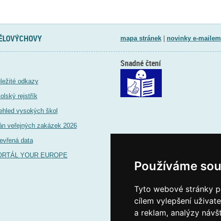
TĚLOVÝCHOVY
mapa stránek
|
novinky e-mailem
Snadné čtení
ležité odkazy
olský rejstřík
ehled vysokých škol
án veřejných zakázek 2026
evřená data
ORTÁL YOUR EUROPE
Používáme sou
Tyto webové stránky po
cílem vylepšení uživat
a reklam, analýzy návš