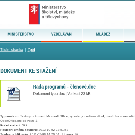
MINISTERSTVO
VZDĚLÁVÁNÍ
MLÁDEŽ
Titulní stránka
|
Zpět
DOKUMENT KE STAŽENÍ
Rada programů - členové.doc
Dokument typu doc | Velikost 23 kB
Typ souboru:
Textový dokument Microsoft Office, vytvořený v editoru Word, otevřít lze v kancelářs
OpenOffice.org od verze 2.
Počet stažení:
399
Poslední změna souboru:
2013-10-02 22:51:52
Soubor publikován:
2011-03-08 14:20:54, Johánek Jiří