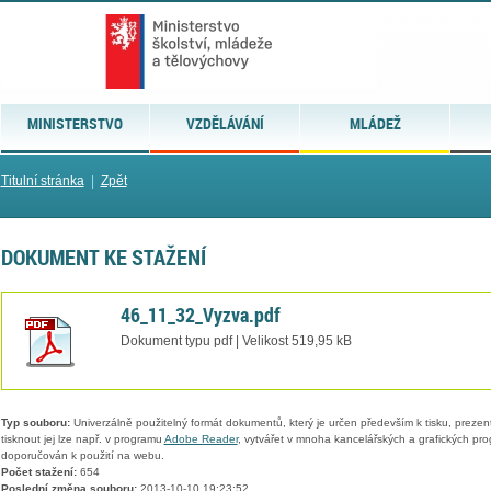
MINISTERSTVO
VZDĚLÁVÁNÍ
MLÁDEŽ
Titulní stránka
|
Zpět
DOKUMENT KE STAŽENÍ
46_11_32_Vyzva.pdf
Dokument typu pdf | Velikost 519,95 kB
Typ souboru:
Univerzálně použitelný formát dokumentů, který je určen především k tisku, prezen
tisknout jej lze např. v programu
Adobe Reader
, vytvářet v mnoha kancelářských a grafických pr
doporučován k použití na webu.
Počet stažení:
654
Poslední změna souboru:
2013-10-10 19:23:52