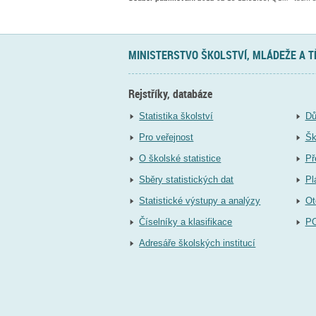
MINISTERSTVO ŠKOLSTVÍ, MLÁDEŽE A 
Rejstříky, databáze
Statistika školství
Dů
Pro veřejnost
Šk
O školské statistice
Př
Sběry statistických dat
Pl
Statistické výstupy a analýzy
Ot
Číselníky a klasifikace
P
Adresáře školských institucí