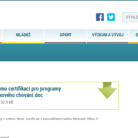
MLÁDEŽ
SPORT
VÝZKUM A VÝVOJ
E
mu certifikací pro programy
ikového chování.doc
 32,5 kB
 v editoru Word, otevřít lze v kancelářském balíku Microsoft Office či
upport