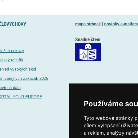
TĚLOVÝCHOVY
mapa stránek
|
novinky e-mailem
Snadné čtení
ležité odkazy
olský rejstřík
ehled vysokých škol
án veřejných zakázek 2026
evřená data
ORTÁL YOUR EUROPE
Používáme sou
Tyto webové stránky po
cílem vylepšení uživat
a reklam, analýzy návš