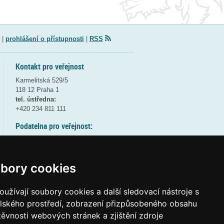
|
prohlášení o přístupnosti
|
RSS
Kontakt pro veřejnost
Karmelitská 529/5
118 12 Praha 1
tel. ústředna:
+420 234 811 111
Podatelna pro veřejnost:
pondělí a středa - 7:30-17:00
úterý a čtvrtek - 7:30-15:30
pátek - 7:30-14:00
bory cookies
8:30 - 9:30 - bezpečnostní přestávka
(více informací
ZDE
)
užívají soubory cookies a další sledovací nástroje s
elského prostředí, zobrazení přizpůsobeného obsahu
Elektronická podatelna:
těvnosti webových stránek a zjištění zdroje
posta@msmt
gov
cz