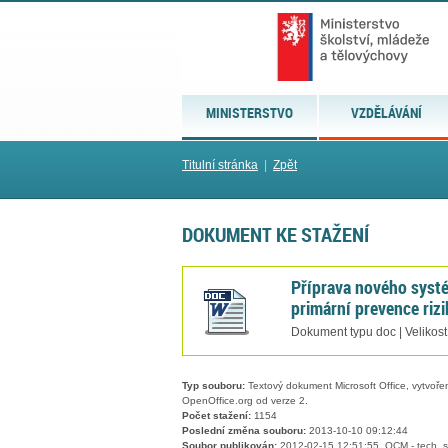
MINISTERSTVO
VZDĚLÁVÁNÍ
Titulní stránka
|
Zpět
DOKUMENT KE STAŽENÍ
Příprava nového systé
primární prevence riz
Dokument typu doc | Velikost
Typ souboru:
Textový dokument Microsoft Office, vytvořený
OpenOffice.org od verze 2.
Počet stažení:
1154
Poslední změna souboru:
2013-10-10 09:12:44
Soubor publikován:
2012-02-15 12:51:55, QCM - tech. s