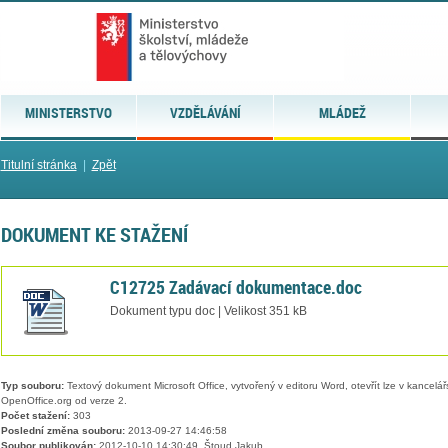
MINISTERSTVO
VZDĚLÁVÁNÍ
MLÁDEŽ
Titulní stránka
|
Zpět
DOKUMENT KE STAŽENÍ
C12725 Zadávací dokumentace.doc
Dokument typu doc | Velikost 351 kB
Typ souboru:
Textový dokument Microsoft Office, vytvořený v editoru Word, otevřít lze v kancelářs
OpenOffice.org od verze 2.
Počet stažení:
303
Poslední změna souboru:
2013-09-27 14:46:58
Soubor publikován:
2012-10-10 14:30:49, Štoud Jakub