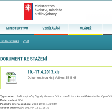
MINISTERSTVO
VZDĚLÁVÁNÍ
MLÁDEŽ
Titulní stránka
|
Zpět
DOKUMENT KE STAŽENÍ
10.-17.4.2013.xls
Dokument typu xls | Velikost 58,5 kB
Typ souboru:
Sešit s výpočty či grafy Microsoft Office, otevřít lze v kancelářském balíku OpenOffic
Počet stažení:
354
Poslední změna souboru:
2013-10-04 10:19:49
Soubor publikován:
2013-04-18 11:16:32