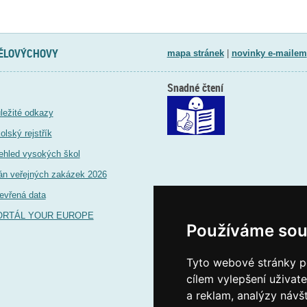
TĚLOVÝCHOVY
mapa stránek
|
novinky e-mailem
Snadné čtení
ležité odkazy
olský rejstřík
ehled vysokých škol
án veřejných zakázek 2026
evřená data
ORTÁL YOUR EUROPE
Používáme sou
Tyto webové stránky po
cílem vylepšení uživat
a reklam, analýzy návš