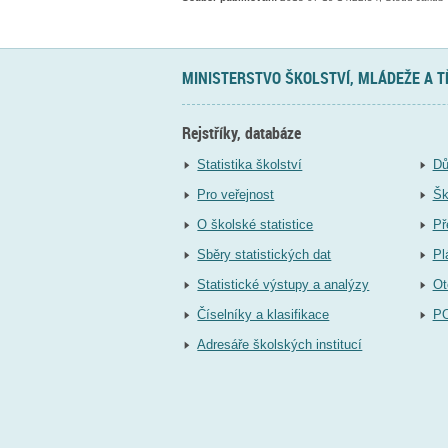
MINISTERSTVO ŠKOLSTVÍ, MLÁDEŽE A 
Rejstříky, databáze
Statistika školství
Dů
Pro veřejnost
Šk
O školské statistice
Př
Sběry statistických dat
Pl
Statistické výstupy a analýzy
Ot
Číselníky a klasifikace
P
Adresáře školských institucí