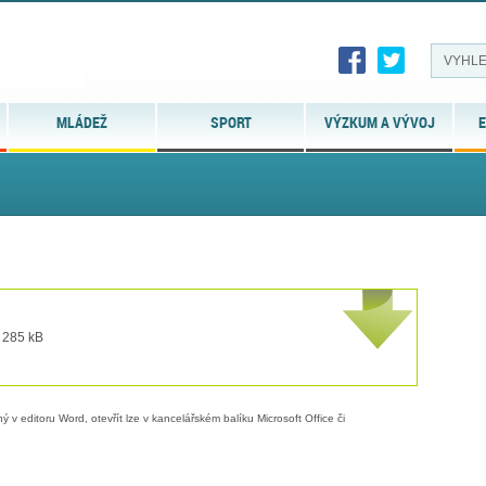
MLÁDEŽ
SPORT
VÝZKUM A VÝVOJ
E
t 285 kB
 v editoru Word, otevřít lze v kancelářském balíku Microsoft Office či