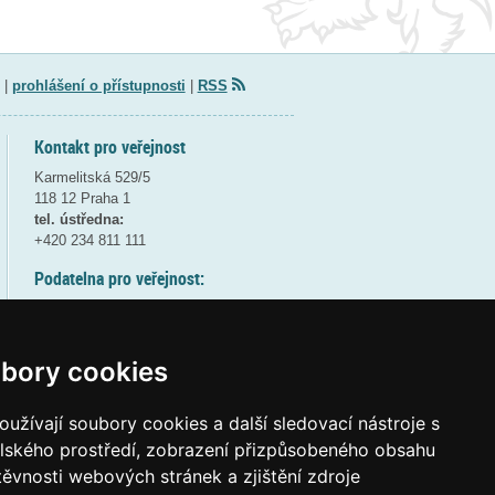
|
prohlášení o přístupnosti
|
RSS
Kontakt pro veřejnost
Karmelitská 529/5
118 12 Praha 1
tel. ústředna:
+420 234 811 111
Podatelna pro veřejnost:
pondělí a středa - 7:30-17:00
úterý a čtvrtek - 7:30-15:30
pátek - 7:30-14:00
bory cookies
8:30 - 9:30 - bezpečnostní přestávka
(více informací
ZDE
)
užívají soubory cookies a další sledovací nástroje s
elského prostředí, zobrazení přizpůsobeného obsahu
Elektronická podatelna:
těvnosti webových stránek a zjištění zdroje
posta@msmt
gov
cz