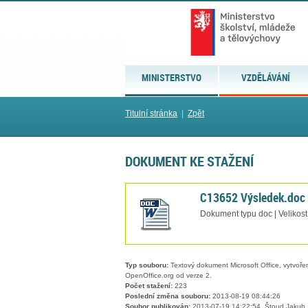
MINISTERSTVO
VZDĚLÁVÁNÍ
Titulní stránka
|
Zpět
DOKUMENT KE STAŽENÍ
C13652 Výsledek.doc
Dokument typu doc | Velikos
Typ souboru:
Textový dokument Microsoft Office, vytvořený
OpenOffice.org od verze 2.
Počet stažení:
223
Poslední změna souboru:
2013-08-19 08:44:26
Soubor publikován:
2013-07-19 14:22:54, Štoud Jakub