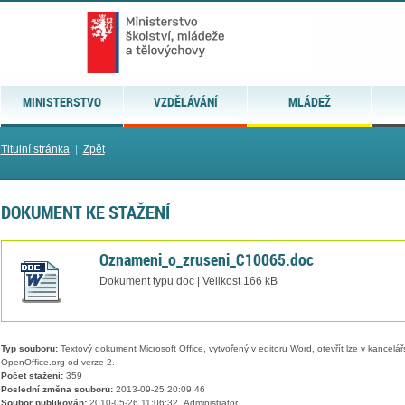
MINISTERSTVO
VZDĚLÁVÁNÍ
MLÁDEŽ
Titulní stránka
|
Zpět
DOKUMENT KE STAŽENÍ
Oznameni_o_zruseni_C10065.doc
Dokument typu doc | Velikost 166 kB
Typ souboru:
Textový dokument Microsoft Office, vytvořený v editoru Word, otevřít lze v kancelářs
OpenOffice.org od verze 2.
Počet stažení:
359
Poslední změna souboru:
2013-09-25 20:09:46
Soubor publikován:
2010-05-26 11:06:32, Administrator