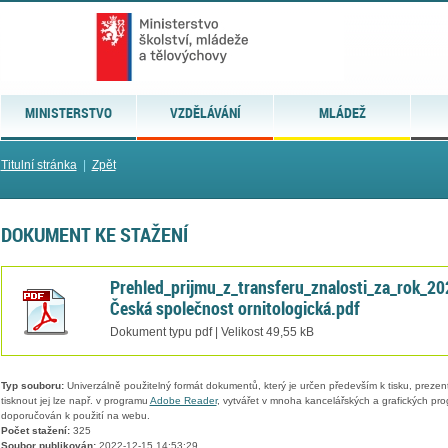
MINISTERSTVO
VZDĚLÁVÁNÍ
MLÁDEŽ
Titulní stránka
|
Zpět
DOKUMENT KE STAŽENÍ
Prehled_prijmu_z_transferu_znalosti_za_rok_20
Česká společnost ornitologická.pdf
Dokument typu pdf | Velikost 49,55 kB
Typ souboru:
Univerzálně použitelný formát dokumentů, který je určen především k tisku, prezen
tisknout jej lze např. v programu
Adobe Reader
, vytvářet v mnoha kancelářských a grafických pr
doporučován k použití na webu.
Počet stažení:
325
Soubor publikován:
2022-12-15 14:53:29