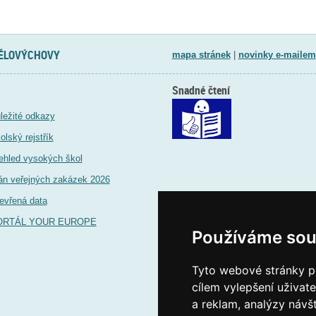
TĚLOVÝCHOVY
mapa stránek
|
novinky e-mailem
Snadné čtení
ležité odkazy
olský rejstřík
ehled vysokých škol
án veřejných zakázek 2026
evřená data
ORTÁL YOUR EUROPE
Používáme sou
Tyto webové stránky po
cílem vylepšení uživat
a reklam, analýzy návš