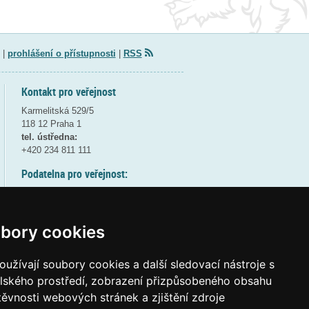
|
prohlášení o přístupnosti
|
RSS
Kontakt pro veřejnost
Karmelitská 529/5
118 12 Praha 1
tel. ústředna:
+420 234 811 111
Podatelna pro veřejnost:
pondělí a středa - 7:30-17:00
úterý a čtvrtek - 7:30-15:30
pátek - 7:30-14:00
bory cookies
8:30 - 9:30 - bezpečnostní přestávka
(více informací
ZDE
)
užívají soubory cookies a další sledovací nástroje s
elského prostředí, zobrazení přizpůsobeného obsahu
Elektronická podatelna:
těvnosti webových stránek a zjištění zdroje
posta@msmt
gov
cz