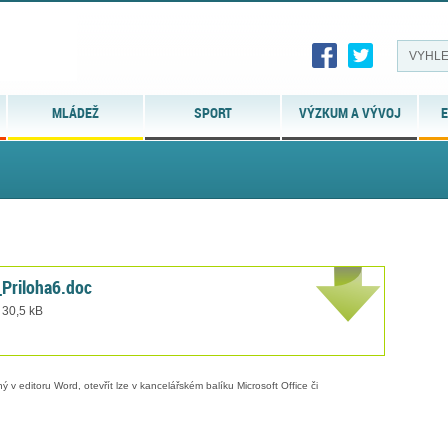
MLÁDEŽ
SPORT
VÝZKUM A VÝVOJ
E
Priloha6.doc
 30,5 kB
 v editoru Word, otevřít lze v kancelářském balíku Microsoft Office či