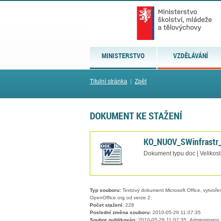
MINISTERSTVO
VZDĚLÁVÁNÍ
Titulní stránka
|
Zpět
DOKUMENT KE STAŽENÍ
KO_NUOV_SWinfrastr_
Dokument typu doc | Velikost
Typ souboru:
Textový dokument Microsoft Office, vytvořený
OpenOffice.org od verze 2.
Počet stažení:
228
Poslední změna souboru:
2010-05-26 11:07:35
Soubor publikován:
2010-05-26 11:07:35, Administrator