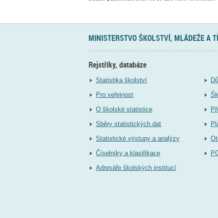
MINISTERSTVO ŠKOLSTVÍ, MLÁDEŽE A 
Rejstříky, databáze
Statistika školství
Dů
Pro veřejnost
Šk
O školské statistice
Př
Sběry statistických dat
Pl
Statistické výstupy a analýzy
Ot
Číselníky a klasifikace
P
Adresáře školských institucí