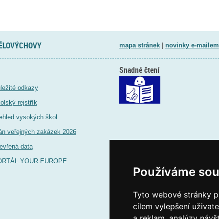
TĚLOVÝCHOVY
mapa stránek
|
novinky e-mailem
Snadné čtení
ležité odkazy
olský rejstřík
ehled vysokých škol
án veřejných zakázek 2026
evřená data
ORTÁL YOUR EUROPE
Používáme sou
Tyto webové stránky po
cílem vylepšení uživat
a reklam, analýzy návš