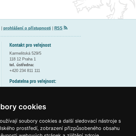
|
prohlášení o přístupnosti
|
RSS
Kontakt pro veřejnost
Karmelitská 529/5
118 12 Praha 1
tel. ústředna:
+420 234 811 111
Podatelna pro veřejnost:
pondělí a středa - 7:30-17:00
úterý a čtvrtek - 7:30-15:30
pátek - 7:30-14:00
bory cookies
8:30 - 9:30 - bezpečnostní přestávka
(více informací
ZDE
)
užívají soubory cookies a další sledovací nástroje s
elského prostředí, zobrazení přizpůsobeného obsahu
Elektronická podatelna:
těvnosti webových stránek a zjištění zdroje
posta@msmt
gov
cz