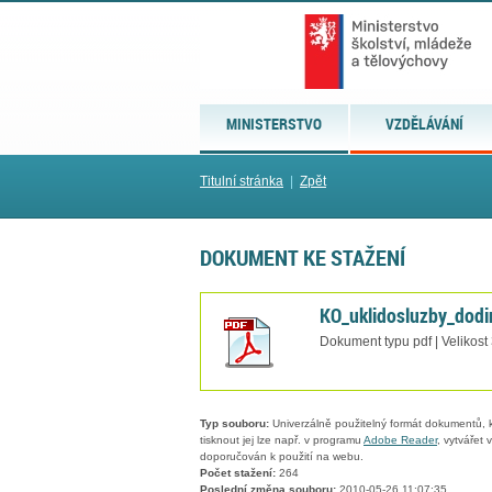
MINISTERSTVO
VZDĚLÁVÁNÍ
Titulní stránka
|
Zpět
DOKUMENT KE STAŽENÍ
KO_uklidosluzby_dodi
Dokument typu pdf | Velikost
Typ souboru:
Univerzálně použitelný formát dokumentů, kt
tisknout jej lze např. v programu
Adobe Reader
, vytvářet
doporučován k použití na webu.
Počet stažení:
264
Poslední změna souboru:
2010-05-26 11:07:35