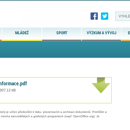
MLÁDEŽ
SPORT
VÝZKUM A VÝVOJ
E
nformace.pdf
 307,12 kB
erý je určen především k tisku, prezentacím a archivaci dokumentů. Prohlížet a
 v mnoha kancelářských a grafických programech (např. OpenOffice.org). Je