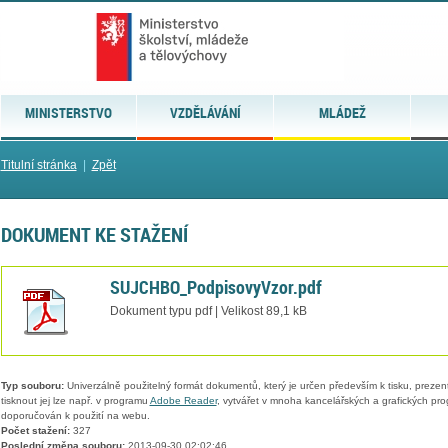
MINISTERSTVO
VZDĚLÁVÁNÍ
MLÁDEŽ
Titulní stránka
|
Zpět
DOKUMENT KE STAŽENÍ
SUJCHBO_PodpisovyVzor.pdf
Dokument typu pdf | Velikost 89,1 kB
Typ souboru:
Univerzálně použitelný formát dokumentů, který je určen především k tisku, prezen
tisknout jej lze např. v programu
Adobe Reader
, vytvářet v mnoha kancelářských a grafických pr
doporučován k použití na webu.
Počet stažení:
327
Poslední změna souboru:
2013-09-30 02:02:46