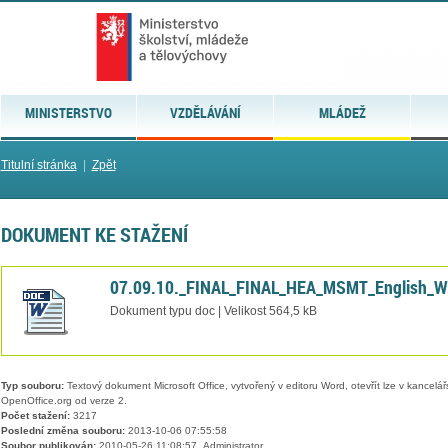
MINISTERSTVO
VZDĚLÁVÁNÍ
MLÁDEŽ
Titulní stránka
|
Zpět
DOKUMENT KE STAŽENÍ
07.09.10._FINAL_FINAL_HEA_MSMT_English_W
Dokument typu doc | Velikost 564,5 kB
Typ souboru:
Textový dokument Microsoft Office, vytvořený v editoru Word, otevřít lze v kancelářs
OpenOffice.org od verze 2.
Počet stažení:
3217
Poslední změna souboru:
2013-10-06 07:55:58
Soubor publikován:
2010-05-26 11:08:57, Administrator