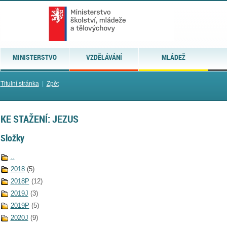
MINISTERSTVO
VZDĚLÁVÁNÍ
MLÁDEŽ
Titulní stránka
|
Zpět
KE STAŽENÍ: JEZUS
Složky
..
2018
(5)
2018P
(12)
2019J
(3)
2019P
(5)
2020J
(9)