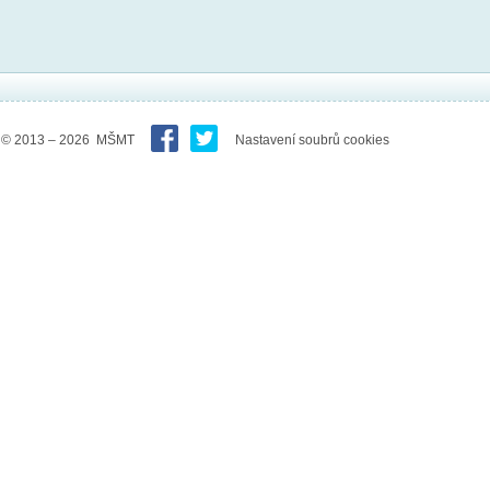
© 2013 – 2026 MŠMT
Nastavení soubrů cookies