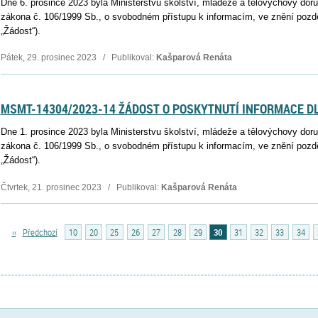
Dne 6. prosince 2023 byla Ministerstvu školství, mládeže a tělovýchovy dor
zákona č. 106/1999 Sb., o svobodném přístupu k informacím, ve znění pozděj
„Žádost“).
Pátek, 29. prosinec 2023 / Publikoval:
Kašparová Renáta
MSMT-14304/2023-14 ŽÁDOST O POSKYTNUTÍ INFORMACE DLE
Dne 1. prosince 2023 byla Ministerstvu školství, mládeže a tělovýchovy dor
zákona č. 106/1999 Sb., o svobodném přístupu k informacím, ve znění pozděj
„Žádost“).
Čtvrtek, 21. prosinec 2023 / Publikoval:
Kašparová Renáta
‹‹
Předchozí
10
20
25
26
27
28
29
30
31
32
33
34