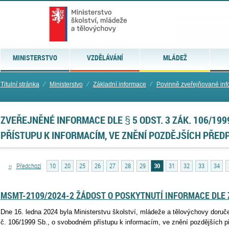
MINISTERSTVO
VZDĚLÁVÁNÍ
MLÁDEŽ
Titulní stránka
⁄
Ministerstvo
⁄
Základní informace
⁄
Povinně zveřejňované in
ZVEŘEJNĚNÉ INFORMACE DLE § 5 ODST. 3 ZÁK. 106/199
PŘÍSTUPU K INFORMACÍM, VE ZNĚNÍ POZDĚJŠÍCH PŘED
‹‹
Předchozí
10
20
25
26
27
28
29
30
31
32
33
34
MSMT-2109/2024-2 ŽÁDOST O POSKYTNUTÍ INFORMACE DLE Z
Dne 16. ledna 2024 byla Ministerstvu školství, mládeže a tělovýchovy doruč
č. 106/1999 Sb., o svobodném přístupu k informacím, ve znění pozdějších př