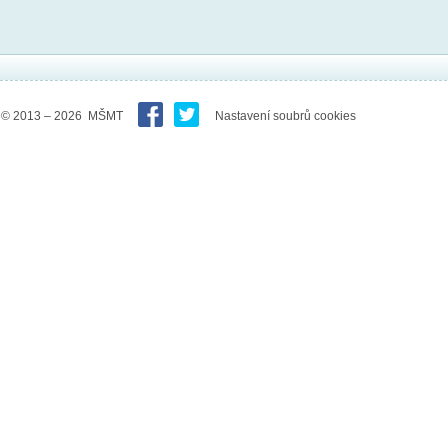
© 2013 – 2026 MŠMT
Nastavení soubrů cookies