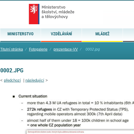
MINISTERSTVO
VZDĚLÁVÁNÍ
MLÁDEŽ
Titulní stránka
⁄
Fotogalerie
⁄
prezentace-VV
⁄
0002.jpg
0002.JPG
<
předchozí
|
následující
>