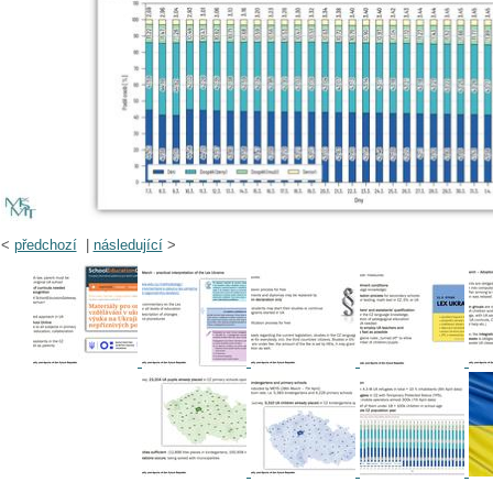
<
předchozí
|
následující
>