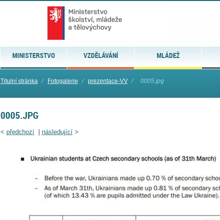
MINISTERSTVO
VZDĚLÁVÁNÍ
MLÁDEŽ
Titulní stránka
⁄
Fotogalerie
⁄
prezentace-VV
⁄
0005.jpg
0005.JPG
<
předchozí
|
následující
>