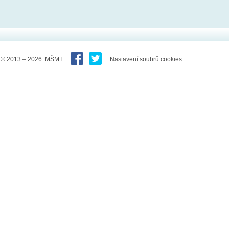
© 2013 – 2026 MŠMT
Nastavení soubrů cookies