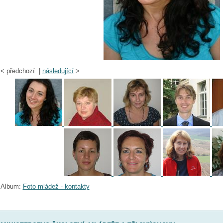
<
předchozí |
následující
>
Album:
Foto mládež - kontakty