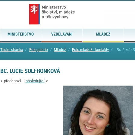
MINISTERSTVO
VZDĚLÁVÁNÍ
MLÁDEŽ
Titulní stránka
⁄
Fotogalerie
⁄
Mládež
⁄
Foto mládež - kontakty
⁄
Bc. Lucie 
BC. LUCIE SOLFRONKOVÁ
<
předchozí |
následující
>