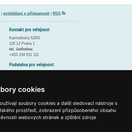
|
prohlášení o přístupnosti
|
RSS
Kontakt pro veřejnost
Karmelitská 529/5
118 12 Praha 1
tel. ústředna:
+420 234 811 111
Podatelna pro veřejnost:
pondělí a středa - 7:30-17:00
úterý a čtvrtek - 7:30-15:30
pátek - 7:30-14:00
bory cookies
8:30 - 9:30 - bezpečnostní přestávka
(více informací
ZDE
)
užívají soubory cookies a další sledovací nástroje s
elského prostředí, zobrazení přizpůsobeného obsahu
Elektronická podatelna:
těvnosti webových stránek a zjištění zdroje
posta@msmt
gov
cz
ID datové schránky:
vidaawt