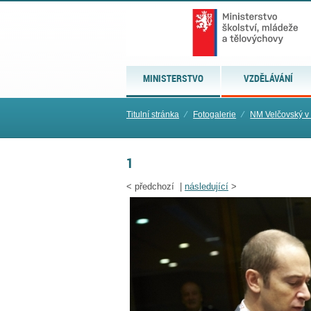
MINISTERSTVO
VZDĚLÁVÁNÍ
Titulní stránka
⁄
Fotogalerie
⁄
NM Velčovský v
1
<
předchozí |
následující
>