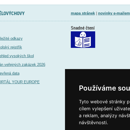
TĚLOVÝCHOVY
mapa stránek
|
novinky e-mailem
Snadné čtení
ležité odkazy
olský rejstřík
ehled vysokých škol
án veřejných zakázek 2026
evřená data
ORTÁL YOUR EUROPE
Používáme sou
Tyto webové stránky po
cílem vylepšení uživat
a reklam, analýzy návš
návštěvnosti.