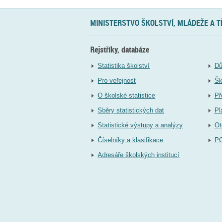
MINISTERSTVO ŠKOLSTVÍ, MLÁDEŽE A 
Rejstříky, databáze
Statistika školství
Dů
Pro veřejnost
Šk
O školské statistice
Př
Sběry statistických dat
Pl
Statistické výstupy a analýzy
Ot
Číselníky a klasifikace
P
Adresáře školských institucí