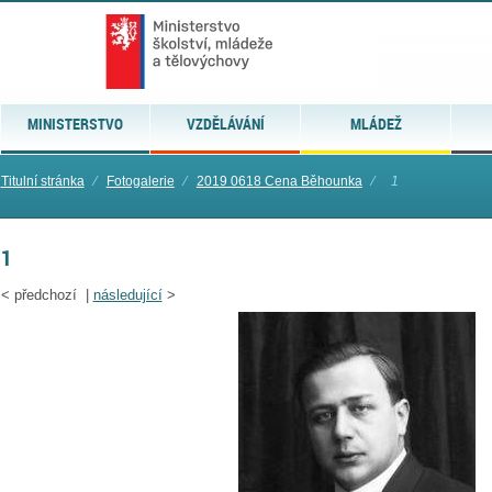
MINISTERSTVO
VZDĚLÁVÁNÍ
MLÁDEŽ
Titulní stránka
⁄
Fotogalerie
⁄
2019 0618 Cena Běhounka
⁄
1
1
<
předchozí |
následující
>