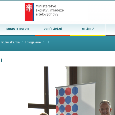
MINISTERSTVO
VZDĚLÁVÁNÍ
MLÁDEŽ
Titulní stránka
⁄
Fotogalerie
⁄
1
1