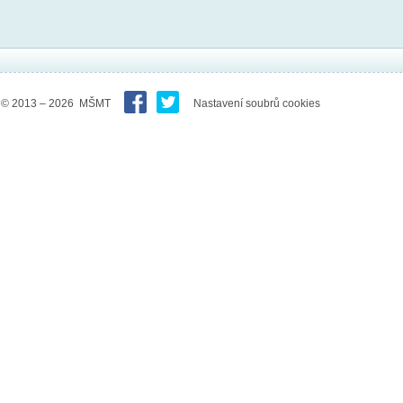
© 2013 – 2026 MŠMT
Nastavení soubrů cookies