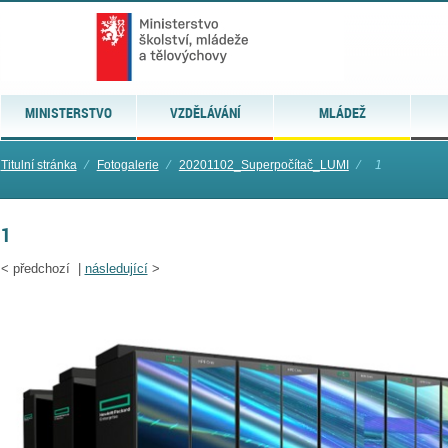
MINISTERSTVO
VZDĚLÁVÁNÍ
MLÁDEŽ
Titulní stránka
⁄
Fotogalerie
⁄
20201102_Superpočítač_LUMI
⁄
1
1
<
předchozí |
následující
>