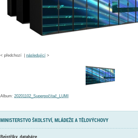
<
předchozí |
následující
>
Album:
20201102_Superpočítač_LUMI
MINISTERSTVO ŠKOLSTVÍ, MLÁDEŽE A TĚLOVÝCHOVY
Rejstříky, databáze