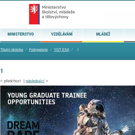
MINISTERSTVO
VZDĚLÁVÁNÍ
MLÁDEŽ
Titulní stránka
⁄
Fotogalerie
⁄
YGT ESA
⁄
1
1
<
předchozí |
následující
>