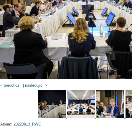
<
předchozí
|
následující
>
Album:
20220913_RWG