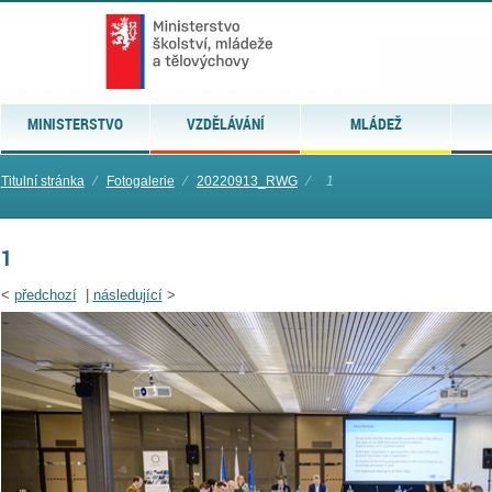
MINISTERSTVO
VZDĚLÁVÁNÍ
MLÁDEŽ
Titulní stránka
⁄
Fotogalerie
⁄
20220913_RWG
⁄
1
1
<
předchozí
|
následující
>