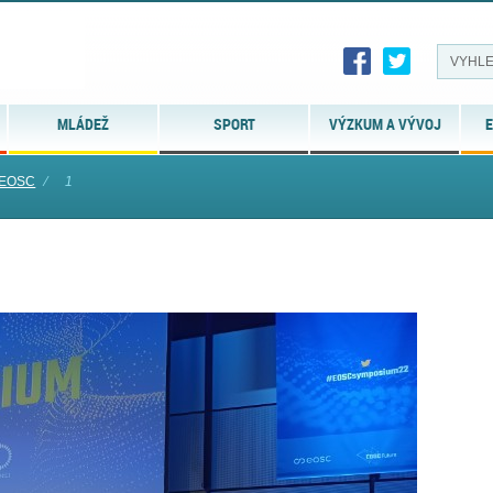
MLÁDEŽ
SPORT
VÝZKUM A VÝVOJ
E
_EOSC
⁄
1