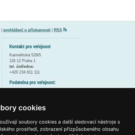
|
prohlášení o přístupnosti
|
RSS
Kontakt pro veřejnost
Karmelitská 529/5
118 12 Praha 1
tel. ústředna:
+420 234 811 111
Podatelna pro veřejnost:
pondělí a středa - 7:30-17:00
úterý a čtvrtek - 7:30-15:30
pátek - 7:30-14:00
bory cookies
8:30 - 9:30 - bezpečnostní přestávka
(více informací
ZDE
)
užívají soubory cookies a další sledovací nástroje s
elského prostředí, zobrazení přizpůsobeného obsahu
Elektronická podatelna: