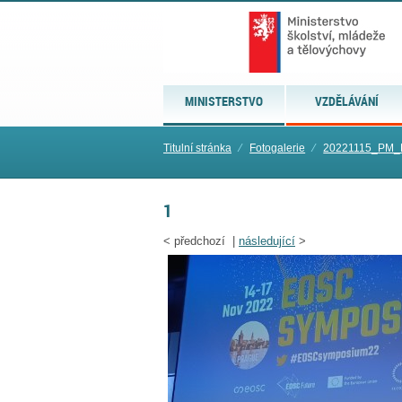
MINISTERSTVO
VZDĚLÁVÁNÍ
Titulní stránka
⁄
Fotogalerie
⁄
20221115_PM
1
<
předchozí |
následující
>