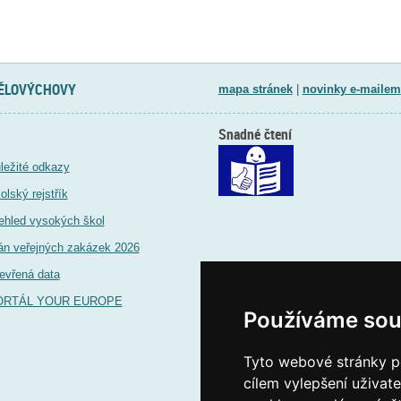
TĚLOVÝCHOVY
mapa stránek
|
novinky e-mailem
Snadné čtení
ležité odkazy
olský rejstřík
ehled vysokých škol
án veřejných zakázek 2026
evřená data
ORTÁL YOUR EUROPE
Používáme sou
Tyto webové stránky po
cílem vylepšení uživat