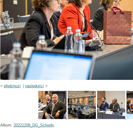
<
předchozí
|
následující
>
Album:
20221208_DG_Schools