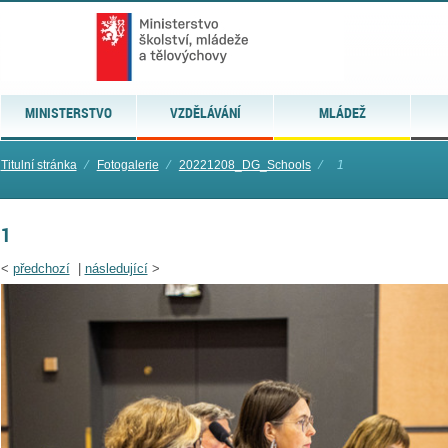
MINISTERSTVO
VZDĚLÁVÁNÍ
MLÁDEŽ
Titulní stránka
⁄
Fotogalerie
⁄
20221208_DG_Schools
⁄
1
1
<
předchozí
|
následující
>