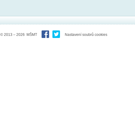
© 2013 – 2026 MŠMT
Nastavení soubrů cookies