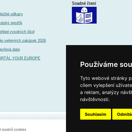
Snadné čtení
ležité odkazy
olský rejstřík
ehled vysokých škol
án veřejných zakázek 2026
evřená data
ORTÁL YOUR EUROPE
Používáme sou
Tyto webové stránky po
cílem vylepšení uživat
a reklam, analýzy návš
návštěvnosti.
Souhlasím
Odmít
í soubrů cookies