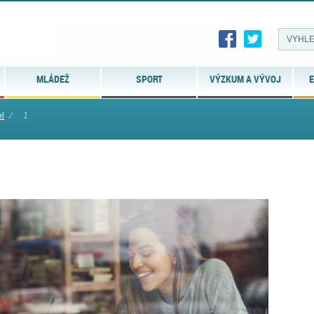
MLÁDEŽ
SPORT
VÝZKUM A VÝVOJ
E
l
⁄
1