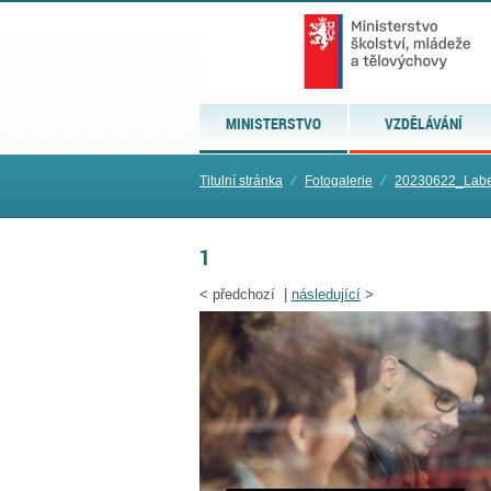
MINISTERSTVO
VZDĚLÁVÁNÍ
Titulní stránka
⁄
Fotogalerie
⁄
20230622_Labe
1
<
předchozí |
následující
>