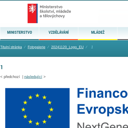
MINISTERSTVO
VZDĚLÁVÁNÍ
MLÁDEŽ
Titulní stránka
⁄
Fotogalerie
⁄
20241120_Logo_EU
⁄
1
1
<
předchozí |
následující
>