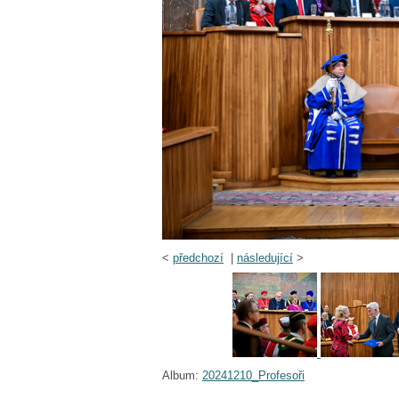
<
předchozí
|
následující
>
Album:
20241210_Profesoři