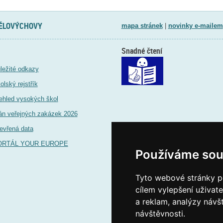
TĚLOVÝCHOVY
mapa stránek
|
novinky e-mailem
Snadné čtení
ležité odkazy
olský rejstřík
ehled vysokých škol
án veřejných zakázek 2026
evřená data
ORTÁL YOUR EUROPE
Používáme sou
Tyto webové stránky po
cílem vylepšení uživat
a reklam, analýzy návš
návštěvnosti.