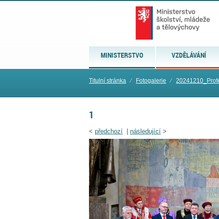
MINISTERSTVO
VZDĚLÁVÁNÍ
Titulní stránka
⁄
Fotogalerie
⁄
20241210_Profe
1
<
předchozí
|
následující
>