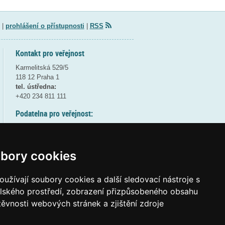
|
prohlášení o přístupnosti
|
RSS
Kontakt pro veřejnost
Karmelitská 529/5
118 12 Praha 1
tel. ústředna:
+420 234 811 111
Podatelna pro veřejnost:
pondělí a středa - 7:30-17:00
úterý a čtvrtek - 7:30-15:30
pátek - 7:30-14:00
bory cookies
8:30 - 9:30 - bezpečnostní přestávka
(více informací
ZDE
)
užívají soubory cookies a další sledovací nástroje s
elského prostředí, zobrazení přizpůsobeného obsahu
Elektronická podatelna:
těvnosti webových stránek a zjištění zdroje
posta@msmt
gov
cz
ID datové schránky:
vidaawt