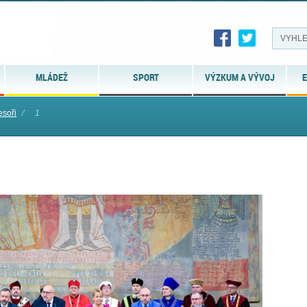
MLÁDEŽ
SPORT
VÝZKUM A VÝVOJ
E
soři
⁄
1