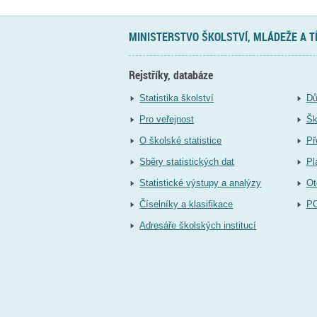
MINISTERSTVO ŠKOLSTVÍ, MLÁDEŽE A 
Rejstříky, databáze
Statistika školství
Dů
Pro veřejnost
Šk
O školské statistice
Př
Sběry statistických dat
Pl
Statistické výstupy a analýzy
Ot
Číselníky a klasifikace
P
Adresáře školských institucí