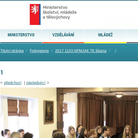
MINISTERSTVO
VZDĚLÁVÁNÍ
MLÁDEŽ
Titulní stránka
⁄
Fotogalerie
⁄
2017 1103 NPMJAK TK šikana
⁄
1
1
<
předchozí
|
následující
>