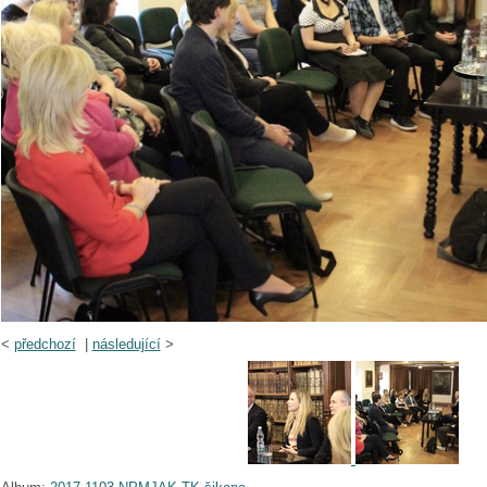
<
předchozí
|
následující
>