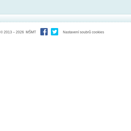
© 2013 – 2026 MŠMT
Nastavení soubrů cookies