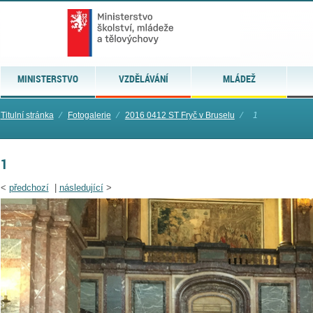
MINISTERSTVO
VZDĚLÁVÁNÍ
MLÁDEŽ
Titulní stránka
⁄
Fotogalerie
⁄
2016 0412 ST Fryč v Bruselu
⁄
1
1
<
předchozí
|
následující
>