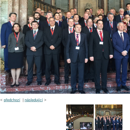
<
předchozí
|
následující
>