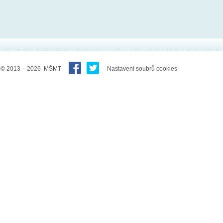
© 2013 – 2026 MŠMT
Nastavení soubrů cookies