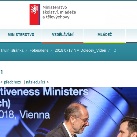
MINISTERSTVO
VZDĚLÁVÁNÍ
MLÁDEŽ
Titulní stránka
⁄
Fotogalerie
⁄
2018 0717 NM Doleček_Vídeň
⁄
1
1
<
předchozí
|
následující
>