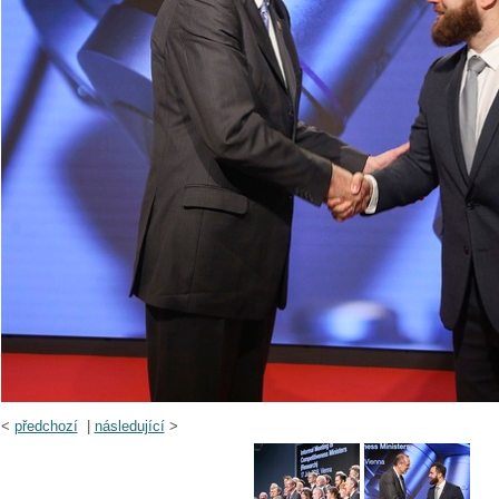
<
předchozí
|
následující
>