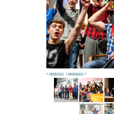
<
předchozí
|
následující
>