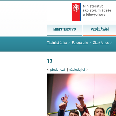
MINISTERSTVO
VZDĚLÁVÁNÍ
Titulní stránka
⁄
Fotogalerie
⁄
Zlatý Ámos
⁄
13
<
předchozí
|
následující
>