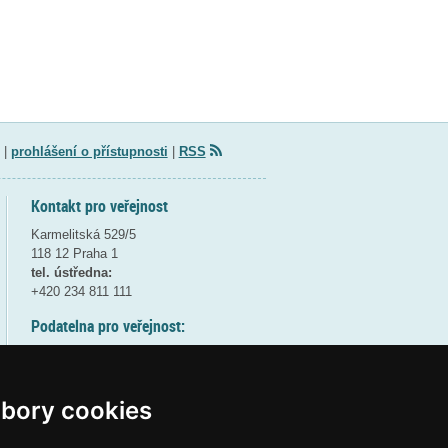
|
prohlášení o přístupnosti
|
RSS
Kontakt pro veřejnost
Karmelitská 529/5
118 12 Praha 1
tel. ústředna:
+420 234 811 111
Podatelna pro veřejnost:
pondělí a středa - 7:30-17:00
úterý a čtvrtek - 7:30-15:30
pátek - 7:30-14:00
bory cookies
8:30 - 9:30 - bezpečnostní přestávka