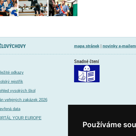
TĚLOVÝCHOVY
mapa stránek
|
novinky e-mailem
Snadné čtení
ležité odkazy
olský rejstřík
ehled vysokých škol
án veřejných zakázek 2026
evřená data
ORTÁL YOUR EUROPE
Používáme sou