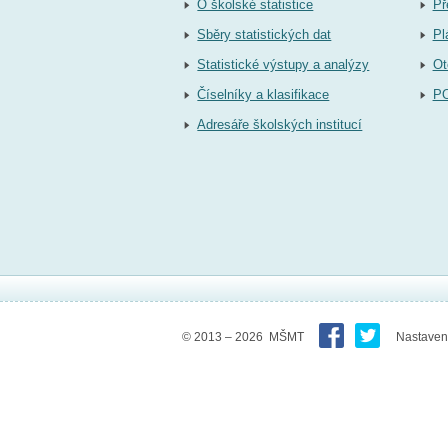
O školské statistice
Př
Sběry statistických dat
Pl
Statistické výstupy a analýzy
Ot
Číselníky a klasifikace
P
Adresáře školských institucí
© 2013 – 2026 MŠMT
Nastaven