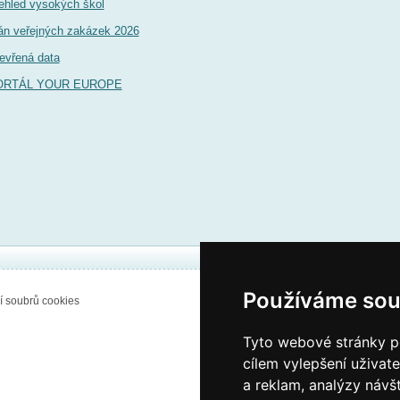
ehled vysokých škol
án veřejných zakázek 2026
evřená data
ORTÁL YOUR EUROPE
Používáme sou
í soubrů cookies
Tyto webové stránky po
cílem vylepšení uživat
a reklam, analýzy návš