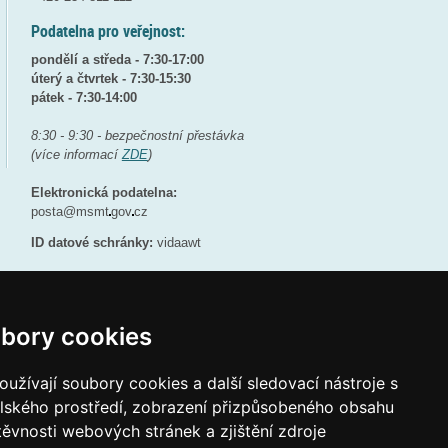
Podatelna pro veřejnost:
pondělí a středa - 7:30-17:00
úterý a čtvrtek - 7:30-15:30
pátek - 7:30-14:00
8:30 - 9:30 - bezpečnostní přestávka
(více informací
ZDE
)
Elektronická podatelna:
posta@msmt
gov
cz
ID datové schránky:
vidaawt
bory cookies
Tvorba webových stránek a aplikací
užívají soubory cookies a další sledovací nástroje s
elského prostředí, zobrazení přizpůsobeného obsahu
těvnosti webových stránek a zjištění zdroje