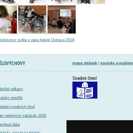
istrovství světa v para hokeji Ostrava 2019
TĚLOVÝCHOVY
mapa stránek
|
novinky e-mailem
Snadné čtení
ležité odkazy
olský rejstřík
ehled vysokých škol
án veřejných zakázek 2026
evřená data