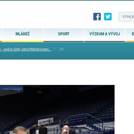
MLÁDEŽ
SPORT
VÝZKUM A VÝVOJ
E
- uvést vždy zdroj!!Mistrovství...
⁄
15