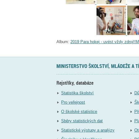
Album:
2019 Para hokej - uvést vždy zdroj!!M
MINISTERSTVO ŠKOLSTVÍ, MLÁDEŽE A 
Rejstříky, databáze
Statistika školství
Dů
Pro veřejnost
Šk
O školské statistice
Př
Sběry statistických dat
Pl
Statistické výstupy a analýzy
Ot