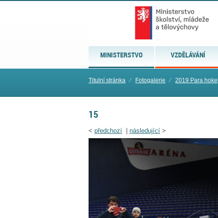
MINISTERSTVO
VZDĚLÁVÁNÍ
Titulní stránka
⁄
Fotogalerie
⁄
2019 Para hokej 
15
<
předchozí
|
následující
>