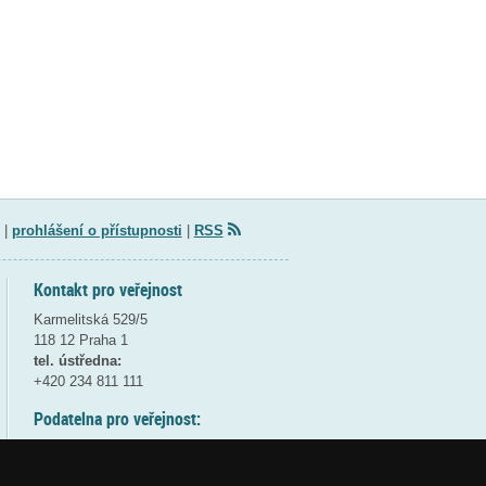
|
prohlášení o přístupnosti
|
RSS
Kontakt pro veřejnost
Karmelitská 529/5
118 12 Praha 1
tel. ústředna:
+420 234 811 111
Podatelna pro veřejnost:
pondělí a středa - 7:30-17:00
úterý a čtvrtek - 7:30-15:30