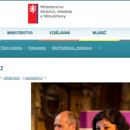
MINISTERSTVO
VZDĚLÁVÁNÍ
MLÁDEŽ
Titulní stránka
⁄
Fotogalerie
⁄
NM Prudíková_deklarace
⁄
2
2
<
předchozí
|
následující
>