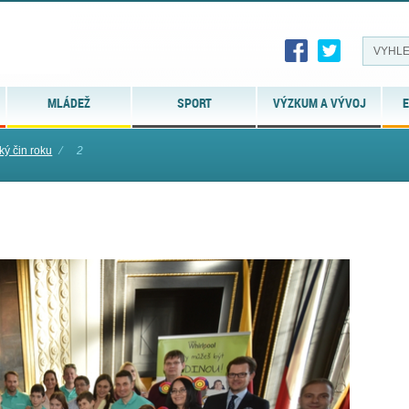
MLÁDEŽ
SPORT
VÝZKUM A VÝVOJ
E
ý čin roku
⁄
2