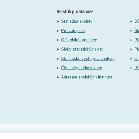
Rejstříky, databáze
Statistika školství
Dů
Pro veřejnost
Šk
O školské statistice
Př
Sběry statistických dat
Pl
Statistické výstupy a analýzy
Ot
Číselníky a klasifikace
P
Adresáře školských institucí