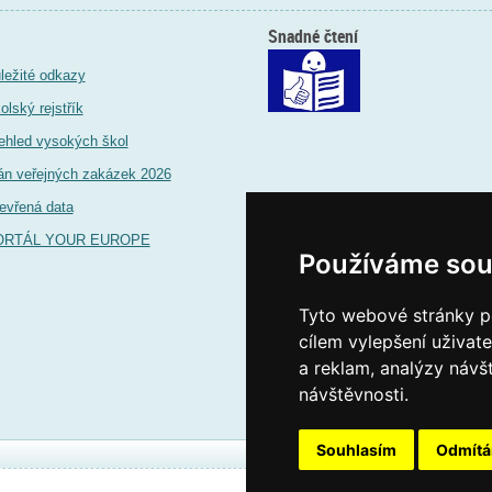
Snadné čtení
ležité odkazy
olský rejstřík
ehled vysokých škol
án veřejných zakázek 2026
evřená data
ORTÁL YOUR EUROPE
Používáme sou
Tyto webové stránky po
cílem vylepšení uživat
a reklam, analýzy návš
návštěvnosti.
Souhlasím
Odmít