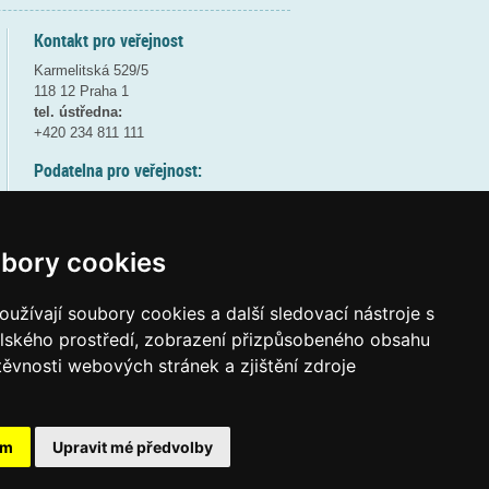
Kontakt pro veřejnost
Karmelitská 529/5
118 12 Praha 1
tel. ústředna:
+420 234 811 111
Podatelna pro veřejnost:
pondělí a středa - 7:30-17:00
úterý a čtvrtek - 7:30-15:30
pátek - 7:30-14:00
bory cookies
8:30 - 9:30 - bezpečnostní přestávka
(více informací
ZDE
)
užívají soubory cookies a další sledovací nástroje s
elského prostředí, zobrazení přizpůsobeného obsahu
Elektronická podatelna:
těvnosti webových stránek a zjištění zdroje
posta@msmt
gov
cz
ID datové schránky:
vidaawt
ám
Upravit mé předvolby