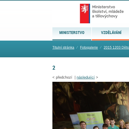
MINISTERSTVO
VZDĚLÁVÁNÍ
Titulní stránka
⁄
Fotogalerie
⁄
2015 1203 Dětsk
2
<
předchozí |
následující
>