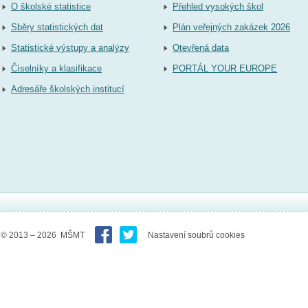
O školské statistice
Přehled vysokých škol
Sběry statistických dat
Plán veřejných zakázek 2026
Statistické výstupy a analýzy
Otevřená data
Číselníky a klasifikace
PORTÁL YOUR EUROPE
Adresáře školských institucí
© 2013 – 2026 MŠMT
Nastavení soubrů cookies