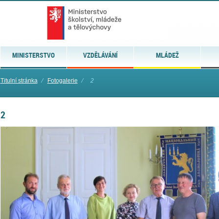
MINISTERSTVO
VZDĚLÁVÁNÍ
MLÁDEŽ
Titulní stránka
⁄
Fotogalerie
⁄
2
2