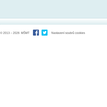
© 2013 – 2026 MŠMT
Nastavení soubrů cookies