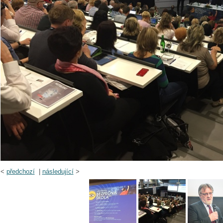
<
předchozí
|
následující
>