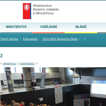
MINISTERSTVO
VZDĚLÁVÁNÍ
MLÁDEŽ
Titulní stránka
⁄
Fotogalerie
⁄
2016 0602 Bezpečná škola
⁄
2
2
<
předchozí
|
následující
>